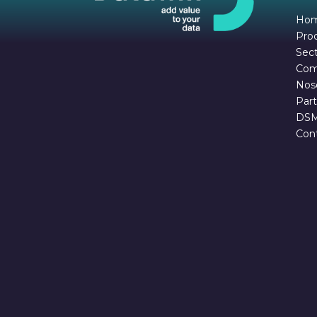
Ho
Pro
Sec
Com
Nos
Part
DS
Con