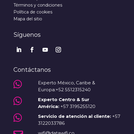
Términos y condiciones
Política de cookies
Mapa del sitio
Síguenos
Contáctanos

Experto México, Caribe &
Europa:+52 5512315240

Experto Centro & Sur
América:
+57 3195255120

Servicio de atención al cliente:
+57
3122033786
wifi@datawifi.co