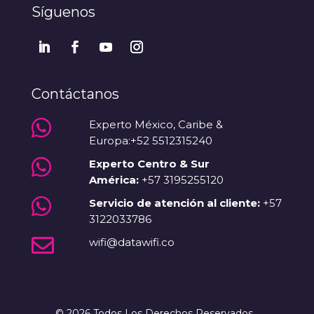
Síguenos
Contáctanos

Experto México, Caribe &
Europa:+52 5512315240

Experto Centro & Sur
América:
+57 3195255120

Servicio de atención al cliente:
+57
3122033786

wifi@datawifi.co
© 2026 Todos Los Derechos Reservados.