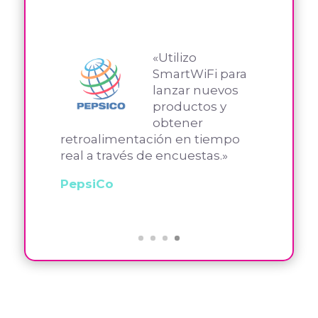
«Hemos
utilizado la
plataforma para
campañas
innovadoras de
marketing durante eventos,
como el festival de música
Tecate pa´l norte en
Monterrey.»
Heineken