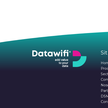
Sit
Ho
Pro
Sec
Com
Nos
Part
DS
Con