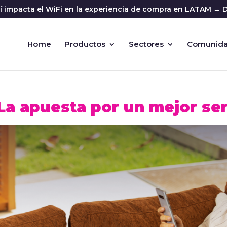
sí impacta el WiFi en la experiencia de compra en LATAM → D
Home
Productos
Sectores
Comunid
 La apuesta por un mejor ser