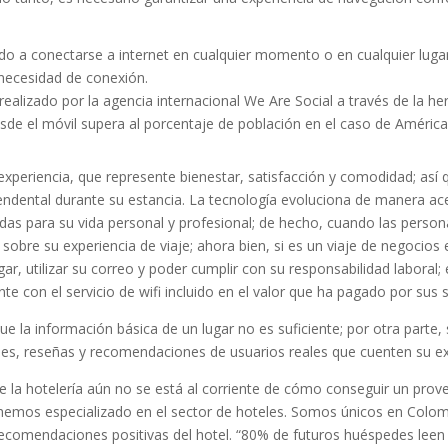
o a conectarse a internet en cualquier momento o en cualquier lugar e
 necesidad de conexión.
ealizado por la agencia internacional We Are Social a través de la h
esde el móvil supera al porcentaje de población en el caso de Améri
r experiencia, que represente bienestar, satisfacción y comodidad; as
scendental durante su estancia. La tecnología evoluciona de manera ace
as para su vida personal y profesional; de hecho, cuando las persona
sobre su experiencia de viaje; ahora bien, si es un viaje de negocios 
gar, utilizar su correo y poder cumplir con su responsabilidad laboral; 
te con el servicio de wifi incluido en el valor que ha pagado por sus s
 la información básica de un lugar no es suficiente; por otra parte,
nes, reseñas y recomendaciones de usuarios reales que cuenten su exp
e la hotelería aún no se está al corriente de cómo conseguir un prov
 hemos especializado en el sector de hoteles. Somos únicos en Colom
recomendaciones positivas del hotel. “80% de futuros huéspedes lee