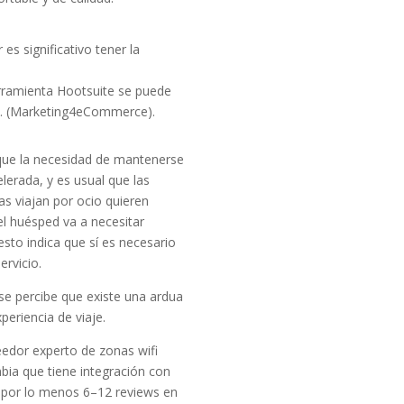
s significativo tener la
erramienta Hootsuite se puede
ca. (Marketing4eCommerce).
í que la necesidad de mantenerse
lerada, y es usual que las
s viajan por ocio quieren
el huésped va a necesitar
esto indica que sí es necesario
ervicio.
 se percibe que existe una ardua
eriencia de viaje.
eedor experto de zonas wifi
bia que tiene integración con
n por lo menos 6–12 reviews en