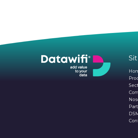
Sit
Ho
Pro
Sec
Com
Nos
Part
DS
Con