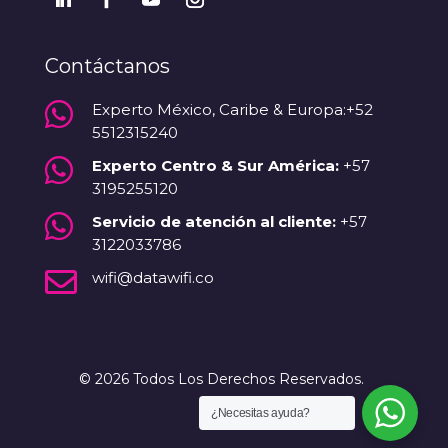
Contáctanos

Experto México, Caribe & Europa:+52
5512315240

Experto Centro & Sur América:
+57
3195255120

Servicio de atención al cliente:
+57
3122033786

wifi@datawifi.co
© 2026 Todos Los Derechos Reservados.
¿Necesitas ayuda?