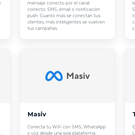
o
mensaje correcto por el canal
l
correcto: SMS, email o notificación
S
push. Cuanto más se conectan tus
I
clientes, más inteligentes se vuelven
c
tus campañas.
c
Masiv
Conecta tu WiFi con SMS, WhatsApp
E
.
y voz desde una sola plataforma.
L