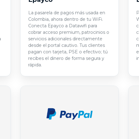
La pasarela de pagos más usada en
P
Colombia, ahora dentro de tu WiFi.
W
Conecta Epayco a Datawifi para
c
o
cobrar acceso premium, patrocinios o
c
a
servicios adicionales directamente
c
desde el portal cautivo. Tus clientes
m
pagan con tarjeta, PSE o efectivo; tú
e
recibes el dinero de forma segura y
i
rápida.