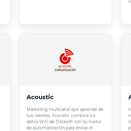
m
Acoustic
n
Marketing multicanal que aprende de
M
tus clientes. Acoustic combina los
m
datos WiFi de Datawifi con su motor
t
de automatización para enviar el
p