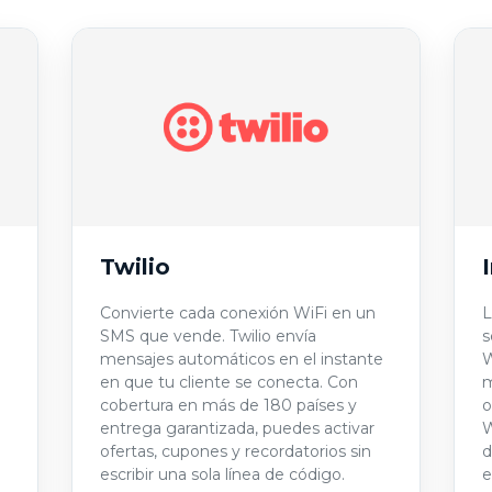
Twilio
Convierte cada conexión WiFi en un
L
SMS que vende. Twilio envía
s
mensajes automáticos en el instante
W
en que tu cliente se conecta. Con
m
cobertura en más de 180 países y
o
entrega garantizada, puedes activar
W
ofertas, cupones y recordatorios sin
d
escribir una sola línea de código.
e