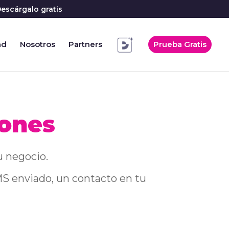
escárgalo gratis
ad
Nosotros
Partners
Prueba Gratis
iones
u negocio.
MS enviado, un contacto en tu