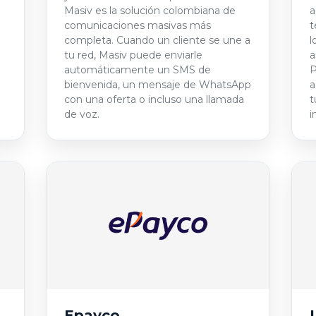
a
Masiv es la solución colombiana de
a
comunicaciones masivas más
t
completa. Cuando un cliente se une a
l
tu red, Masiv puede enviarle
a
automáticamente un SMS de
P
bienvenida, un mensaje de WhatsApp
a
con una oferta o incluso una llamada
t
de voz.
i
Epayco