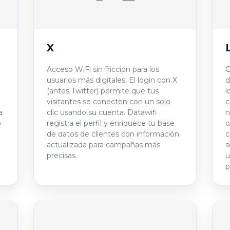
X
Acceso WiFi sin fricción para los
C
usuarios más digitales. El login con X
d
(antes Twitter) permite que tus
l
visitantes se conecten con un solo
c
a
clic usando su cuenta. Datawifi
n
o
registra el perfil y enriquece tu base
o
de datos de clientes con información
c
actualizada para campañas más
s
precisas.
u
p