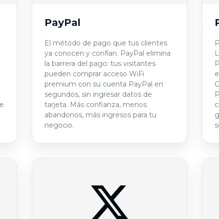
PayPal
El método de pago que tus clientes
P
ya conocen y confían. PayPal elimina
L
la barrera del pago: tus visitantes
P
pueden comprar acceso WiFi
e
premium con su cuenta PayPal en
C
segundos, sin ingresar datos de
P
te
tarjeta. Más confianza, menos
c
abandonos, más ingresos para tu
g
negocio.
s