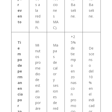
r
s a
cio
Ba
Ba
ev
la
ne
seli
seli
en
red
s
ne.
ne.
to
Wi
MA
Fi.
C).
+2
Ti
5%
Mi
Ma
e
de
De
nut
pa
m
tie
sce
os
s
po
mp
ns
pro
de
de
o
o
me
cal
pe
en
del
dio
or
rm
zo
10
de
y
an
nas
%
est
ses
en
co
en
an
ion
cia
n
el
cia
es
po
pro
indi
por
de
r
mo
cad
áre
red
zo
cio
or.