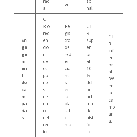
rad
so
vo.
a.
nal.
CT
R o
Re
CT
red
gis
R
CT
En
en
tro
sup
R
ga
ció
de
eri
inf
ge
n
red
or
eri
m
de
en
al
or
en
cu
cio
10
al
t
po
ne
%
3%
de
ne
s
del
en
ca
s
en
be
la
m
de
la
nch
ca
pa
ntr
pla
ma
mp
ña
o
taf
rk
añ
s
del
or
hist
a.
rec
ma
óri
int
.
co.