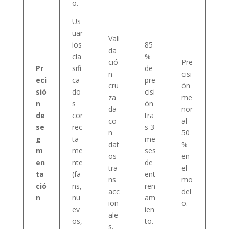
o.
Us
uar
Vali
ios
85
da
cla
%
ció
Pre
Pr
sifi
de
n
cisi
eci
ca
pre
cru
ón
sió
do
cisi
za
me
n
s
ón
da
nor
de
cor
tra
co
al
se
rec
s 3
n
50
g
ta
me
dat
%
m
me
ses
os
en
en
nte
de
tra
el
ta
(fa
ent
ns
mo
ció
ns,
ren
acc
del
n
nu
am
ion
o.
ev
ien
ale
os,
to.
s.