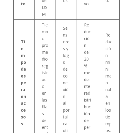
del
os.
o.
to
vo.
DS
M.
Tie
Re
Se
mp
duc
ns
Re
o
ció
Ti
ore
duc
pro
n
e
s y
ció
me
del
m
log
n
dio
20
po
s
mí
reg
%
de
de
ni
istr
me
es
co
ma
ad
dia
pe
ne
o
o
nte
ra
xió
nul
en
red
en
n
a
las
istri
ac
al
en
fila
buc
ce
por
los
s
ión
so
tal
tie
de
de
s
ca
mp
ent
per
uti
os.