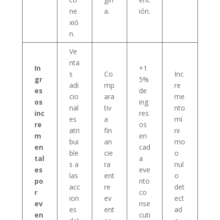
ne
a.
ión.
xió
n.
Ve
nta
In
+1
s
Co
Inc
gr
5%
adi
mp
re
es
de
cio
ara
me
os
ing
nal
tiv
nto
inc
res
es
a
mí
re
os
atri
fin
ni
m
en
bui
an
mo
en
cad
ble
cie
o
tal
a
s a
ra
nul
es
eve
las
ent
o
po
nto
acc
re
det
r
co
ion
ev
ect
ev
nse
es
ent
ad
en
cuti