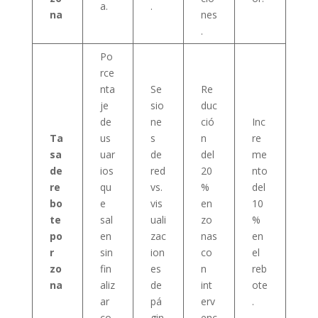
a.
.
na
nes
.
Po
rce
nta
Se
Re
je
sio
duc
de
ne
ció
Inc
Ta
us
s
n
re
sa
uar
de
del
me
de
ios
red
20
nto
re
qu
vs.
%
del
bo
e
vis
en
10
te
sal
uali
zo
%
po
en
zac
nas
en
r
sin
ion
co
el
zo
fin
es
n
reb
na
aliz
de
int
ote
ar
pá
erv
.
co
gin
enc