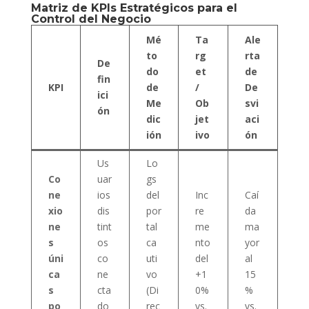
Matriz de KPIs Estratégicos para el
Control del Negocio
Mé
Ta
Ale
to
rg
rta
De
do
et
de
fin
KPI
de
/
De
ici
Me
Ob
svi
ón
dic
jet
aci
ión
ivo
ón
Us
Lo
Co
uar
gs
ne
ios
del
Inc
Caí
xio
dis
por
re
da
ne
tint
tal
me
ma
s
os
ca
nto
yor
úni
co
uti
del
al
ca
ne
vo
+1
15
s
cta
(Di
0%
%
po
do
rec
vs.
vs.